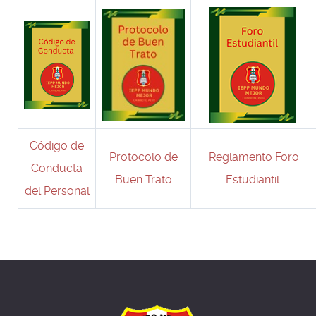
Código de
Protocolo de
Reglamento Foro
Conducta
Buen Trato
Estudiantil
del Personal